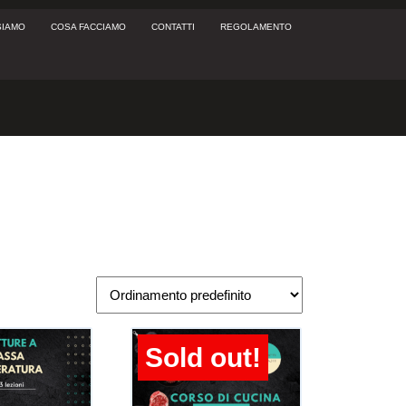
SIAMO
COSA FACCIAMO
CONTATTI
REGOLAMENTO
My
shopping
Account
cart
Sold out!