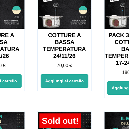
RE A
COTTURE A
PACK 3
SA
BASSA
COT
ATURA
TEMPERATURA
B
1/26
24/11/26
TEMPER
17-2
00
€
70,00
€
18
 carrello
Aggiungi al carrello
Aggiungi
Sold out!