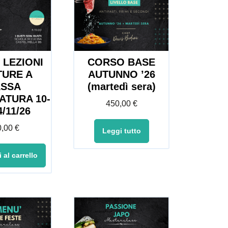
 LEZIONI
CORSO BASE
TURE A
AUTUNNO ’26
ASSA
(martedì sera)
ATURA 10-
450,00
€
4/11/26
0,00
€
Leggi tutto
 al carrello