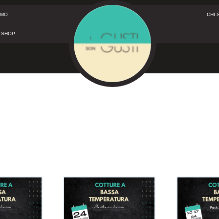
AMO
CHI 
SHOP