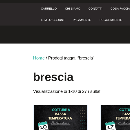
Skip
to
CARRELLO
CHI SIAMO
CONTATTI
COSA FACCI
content
IL MIO ACCOUNT
PAGAMENTO
REGOLAMENTO
Home
/ Prodotti taggati “brescia”
brescia
Visualizzazione di 1-10 di 27 risultati