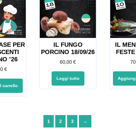
ASE PER
IL FUNGO
IL ME
CENTI
PORCINO 18/09/26
FESTE 
O ’26
60,00
€
70
00
€
Leggi tutto
Aggiungi
 carrello
1
2
3
→